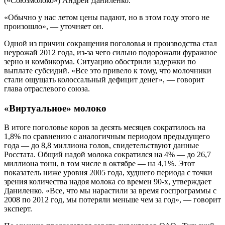
(«Союзмолоко») Андрей Даниленко.
«Обычно у нас летом цены падают, но в этом году этого не
произошло», — уточняет он.
Одной из причин сокращения поголовья и производства стал
неурожай 2012 года, из-за чего сильно подорожали фуражное
зерно и комбикорма. Ситуацию обострили задержки по
выплате субсидий. «Все это привело к тому, что молочники
стали ощущать колоссальный дефицит денег», — говорит
глава отраслевого союза.
«Виртуальное» молоко
В итоге поголовье коров за десять месяцев сократилось на
1,8% по сравнению с аналогичным периодом предыдущего
года — до 8,8 миллиона голов, свидетельствуют данные
Росстата. Общий надой молока сократился на 4% — до 26,7
миллиона тонн, в том числе в октябре — на 4,1%. Этот
показатель ниже уровня 2005 года, худшего периода с точки
зрения количества надоя молока со времен 90-х, утверждает
Даниленко. «Все, что мы нарастили за время госпрограммы с
2008 по 2012 год, мы потеряли меньше чем за год», — говорит
эксперт.