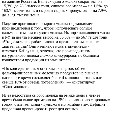
на данные Росстата. Выпуск сухого молока сократился на
15,3%, до 78,3 тысячи тонн, сливочного масла — на 1,6%, до
163,7 тысячи тонн, и сыров и сырных продуктов — на 7,9%,
до 317,6 тысячи тонн.
Падение производства сырого молока подталкивает
производителей к тому, чтобы использовать больше
пальмового масла и сухого молока. Импорт пальмового масла
в РФ за девять месяцев вырос на 36,5% — до 567 тысяч тонн.
«Что делать перерабатывающим предприятиям, если не
хватает сырья? Они начинают искать заменители», —
отмечает Хайруллин, отмечая, что производителям
натурального молока сложно конкурировать с большим
количеством продукции из заменителей.
«По консервативным оценкам экспертов, объем
фальсифицированных молочных продуктов на рынке в
настоящее время составляет более 4 миллионов тонн, или
свыше 10% от объема потребления», — констатирует
«Союзмолоко».
Из-за недостатка сырого молока на рынке цены в летнее
время были выше примерно на 15% по сравнению с прошлым
годом, отмечает глава «Тульского молкомбината». Дефицит
продолжал провоцировать рост цен осенью.