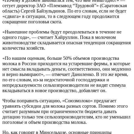
«Почему я должен заниматься тем, что мне невыгодно?» —
сетует директор ЗАО «Племзавод “Трудовой”» (Саратовская
область) Сергей Байзульдинов. По его словам, если не будет
«сдвига» в ситуации, то в следующем году продолжится
сокращение поголовья скота.
«Нынешние проблемы будут преодолеваться в течение не
одного года», — считает Хайруллин. Пока в молочном
животноводстве складывается опасная тенденция сокращения
количества хозяйств.
«По нашим оценкам, больше 50% объемов производства
молока в России приходится на устаревшие фермы, в которые
нет смысла вкладывать деньги, соответственно, они медленно
и верно вымирают», — отмечает Даниленко. В это же время,
по его словам, из-за недостаточной господдержки и
непредсказуемости сельхозпроизводители не видят стимула
вкладываться в новое производство, добавляет он.
Чтобы поправить ситуацию, «Союзмолоко» предлагает
уравнять субсидии для молока разных сортов. Помимо этого
считает разумным при ограниченности бюджета давать
дотацию только тем сельхозпроизводителям, кто не уменьшил
поголовье и объем производства молока.
Но, как говорят в Минсельхозе, основные принципы