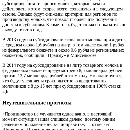
субсидирования товарного молока, которые начали
действовать в этом, скорее всего, сохранятся и в следующем
сезоне. Однако будут снижены критерии для регионов по
производству молока, что позволит облегчить получения
доступа к субсидиям. Кроме того, будет снижен показатель по
выходу телят в стаде.
В 2013 году на субсидирование товарного молока приходится
в среднем около 1,6 рубля на литр, в том числе около 1 рубля
из федерального бюджета и около 0,6 рубля из региональных
бюджетов, сообщили «Прайму» в Минсельхозе.
В 2014 году на субсидирование на литр товарного молока в
федеральном бюджете предусмотрено 8,5 миллиарда рублей
против 12,7 миллиарда рублей в этом году. Но планируется,
что будут увеличены сроки льготного кредитования
молочников с 8 до 15 лет при субсидировании 100% ставки
ЦБ.
Неутешительные прогнозы
«Производство не улучшится однозначно, в настоящий
момент ситуация зашла слишком далеко, поэтому одним
решением положение нельзя поправить», — отмечает
Ширинкин. По его мнению, все тенденции текущего года