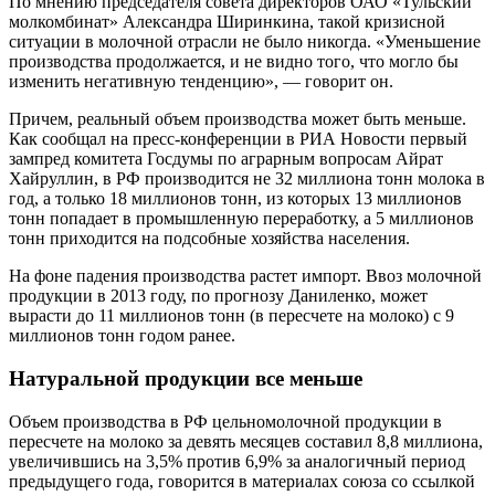
По мнению председателя совета директоров ОАО «Тульский
молкомбинат» Александра Ширинкина, такой кризисной
ситуации в молочной отрасли не было никогда. «Уменьшение
производства продолжается, и не видно того, что могло бы
изменить негативную тенденцию», — говорит он.
Причем, реальный объем производства может быть меньше.
Как сообщал на пресс-конференции в РИА Новости первый
зампред комитета Госдумы по аграрным вопросам Айрат
Хайруллин, в РФ производится не 32 миллиона тонн молока в
год, а только 18 миллионов тонн, из которых 13 миллионов
тонн попадает в промышленную переработку, а 5 миллионов
тонн приходится на подсобные хозяйства населения.
На фоне падения производства растет импорт. Ввоз молочной
продукции в 2013 году, по прогнозу Даниленко, может
вырасти до 11 миллионов тонн (в пересчете на молоко) с 9
миллионов тонн годом ранее.
Натуральной продукции все меньше
Объем производства в РФ цельномолочной продукции в
пересчете на молоко за девять месяцев составил 8,8 миллиона,
увеличившись на 3,5% против 6,9% за аналогичный период
предыдущего года, говорится в материалах союза со ссылкой